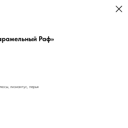
арамельный Раф»
люсы, лизиантус, перья