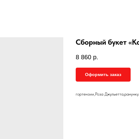
Сборный букет «К
8 860
р.
Оформить заказ
гортензии,Роза Джульетта,ранунку