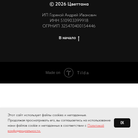
© 2026 Цветтана
ИП Горяной Андрей Иванович
ИНН 510903399918
ОГРНИП 325470400154446
В начало
Tilda
Made on
Этот сайт использует файлы сооkіеs и метаданные.
Продолжая просматривать его, вы соглашаетесь на использование
Подтвердить заказ
OK
нами файлов сооkie и метаданных в соответствии с
Политикой
Подтвердить заказ
конфиденциальности.