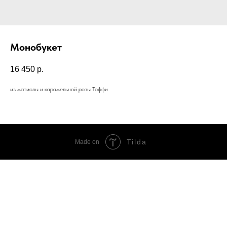
Монобукет
16 450
р.
из матиолы и карамельной розы Тоффи
Tilda
Made on