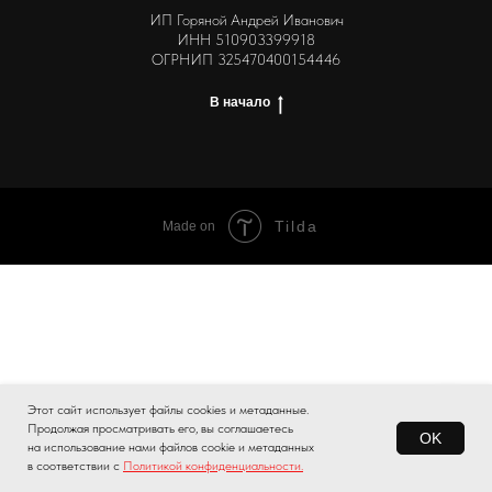
ИП Горяной Андрей Иванович
ИНН 510903399918
ОГРНИП 325470400154446
В начало
Tilda
Made on
Этот сайт использует файлы сооkіеs и метаданные.
Продолжая просматривать его, вы соглашаетесь
OK
Подтвердить заказ
на использование нами файлов сооkie и метаданных
в соответствии с
Политикой конфиденциальности.