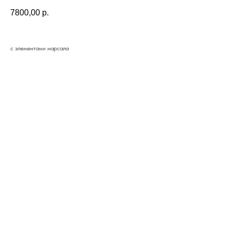
7800,00
р.
с элементами марсала